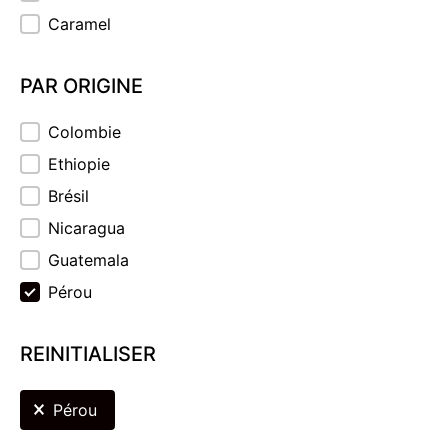
Caramel
PAR ORIGINE
PAR ORIGINE
Colombie
Ethiopie
Brésil
Nicaragua
Guatemala
Pérou
REINITIALISER
REINITIALISER
Pérou