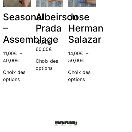
Seasonal
Albeirson
Jose
–
Prada
Herman
Assemblage
Salazar
18,00
€
–
60,00
€
11,00
€
–
14,00
€
–
40,00
€
50,00
€
Choix des
options
Choix des
Choix des
options
options