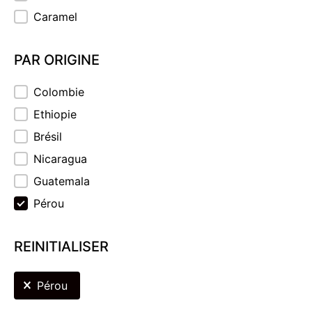
Caramel
PAR ORIGINE
PAR ORIGINE
Colombie
Ethiopie
Brésil
Nicaragua
Guatemala
Pérou
REINITIALISER
REINITIALISER
Pérou