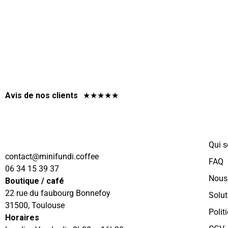
Avis de nos clients
★
★
★
★
★
Qui 
@tcatnoc
eeffoc.idnufinim
FAQ
06 34 15 39 37
Nous
Boutique / café
22 rue du faubourg Bonnefoy
Solut
31500, Toulouse
Polit
Horaires