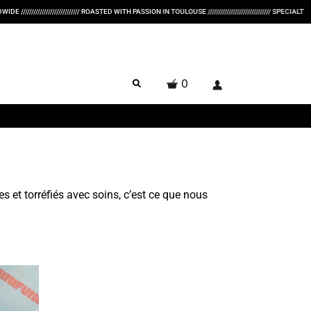
/////////////////// ROASTED WITH PASSION IN TOULOUSE ////////////////////////////// SPECIALTY COFFEE + //
0
 et torréfiés avec soins, c’est ce que nous