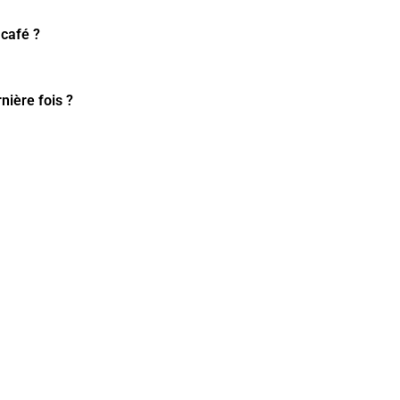
 café ?
nière fois ?
MENT
T