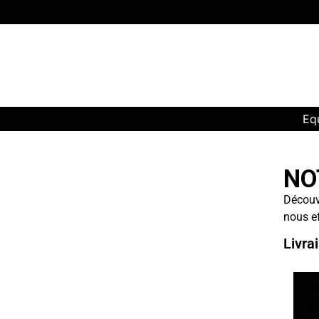
Cafés
Eq
NO
Découvr
nous ef
Livra