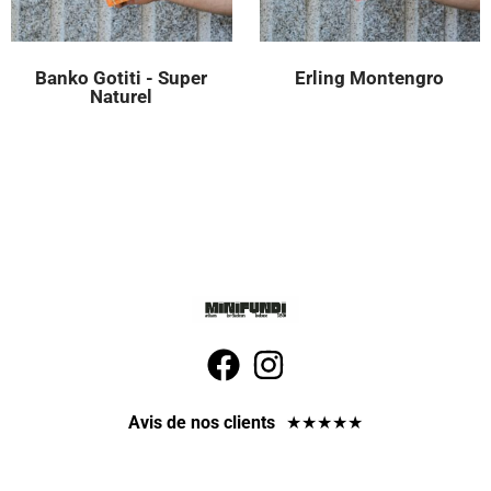
Banko Gotiti - Super
Erling Montengro
Naturel
Avis de nos clients
★
★
★
★
★