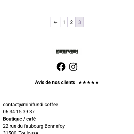
←
1
2
3
Avis de nos clients
★
★
★
★
★
@tcatnoc
eeffoc.idnufinim
06 34 15 39 37
Boutique / café
22 rue du faubourg Bonnefoy
31500, Toulouse