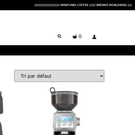
//////////////////////////// MINIFUNDI.COFFEE /////// BREWED WORLDWIDE //////////////
0