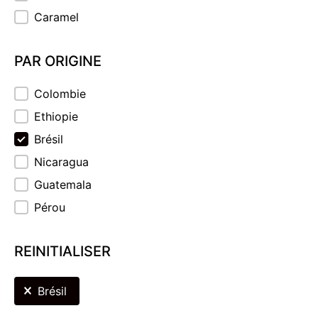
Caramel
PAR ORIGINE
PAR ORIGINE
Colombie
Ethiopie
Brésil
Nicaragua
Guatemala
Pérou
REINITIALISER
REINITIALISER
Brésil