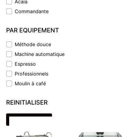
Acaia
Commandante
PAR EQUIPEMENT
PAR EQUIPEMENT
Méthode douce
Machine automatique
Espresso
Professionnels
Moulin à café
REINITIALISER
REINITIALISER
La Marzocco