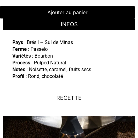
Ajouter au panier
INFOS
Pays
: Brésil – Sul de Minas
Ferme
: Passeio
Variétés
: Bourbon
Process
: Pulped Natural
Notes
: Noisette, caramel, fruits secs
Profil
: Rond, chocolaté
RECETTE