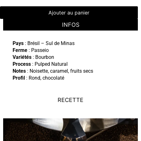
Ajouter au panier
INFOS
Pays
: Brésil – Sul de Minas
Ferme
: Passeio
Variétés
: Bourbon
Process
: Pulped Natural
Notes
: Noisette, caramel, fruits secs
Profil
: Rond, chocolaté
RECETTE