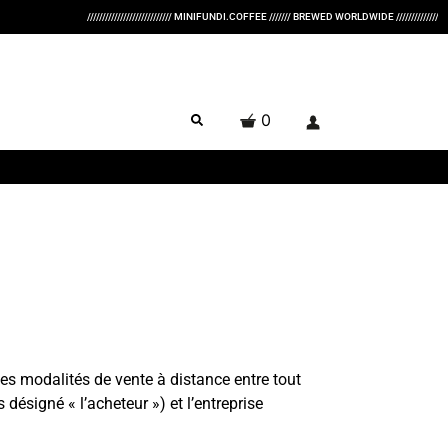
//////////////////////////// MINIFUNDI.COFFEE /////// BREWED WORLDWIDE //////////////////////////// ROA
0
es modalités de vente à distance entre tout
 désigné « l’acheteur ») et l’entreprise