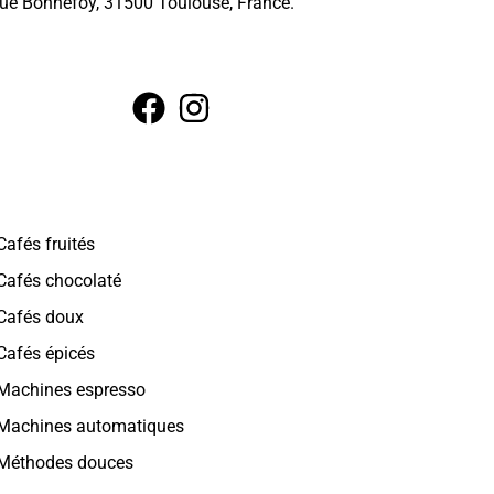
2 rue Bonnefoy, 31500 Toulouse, France.
Cafés fruités
Cafés chocolaté
Cafés doux
Cafés épicés
Machines espresso
Machines automatiques
Méthodes douces