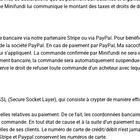
que Minifundi lui communique le montant des taxes et droits de 
bancaire via notre partenaire Stripe ou via PayPal. Pour bénéfi
e la société PayPal. En cas de paiement par PayPal, Ma sacoch
 qui s’appliquent. La commande confirmée par Minifundi ne sera e
sement bancaire, la commande sera automatiquement suspendue et
serve le droit de refuser toute commande d’un acheteur avec lequel 
SL (Secure Socket Layer), qui consiste à crypter de manière eff
elles relatives au paiement. De ce fait, les coordonnées bancai
e commande. En tout état de cause et à la suite d’un paiement s
lles de ses clients. Le numéro de carte de crédit/débit n’est jam
Stripe et Paypal conservent les numéros de carte.