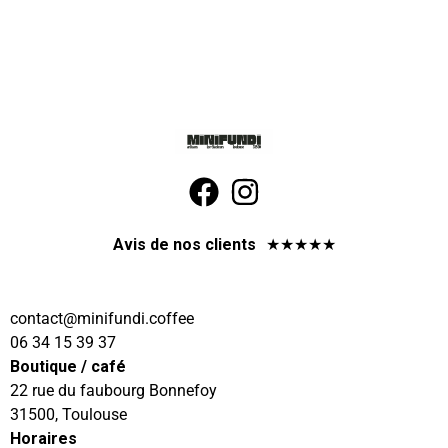
Avis de nos clients
★
★
★
★
★
@tcatnoc
eeffoc.idnufinim
06 34 15 39 37
Boutique / café
22 rue du faubourg Bonnefoy
31500, Toulouse
Horaires