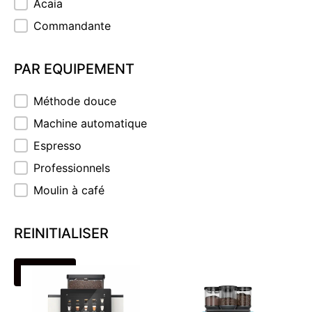
Acaia
Commandante
PAR EQUIPEMENT
PAR EQUIPEMENT
Méthode douce
Machine automatique
Espresso
Professionnels
Moulin à café
REINITIALISER
REINITIALISER
WMF