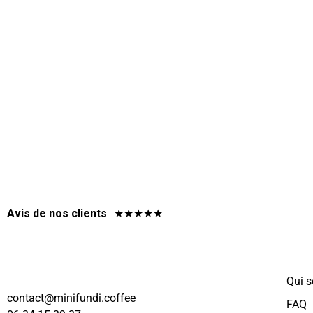
Avis de nos clients
★
★
★
★
★
Qui 
@tcatnoc
eeffoc.idnufinim
FAQ