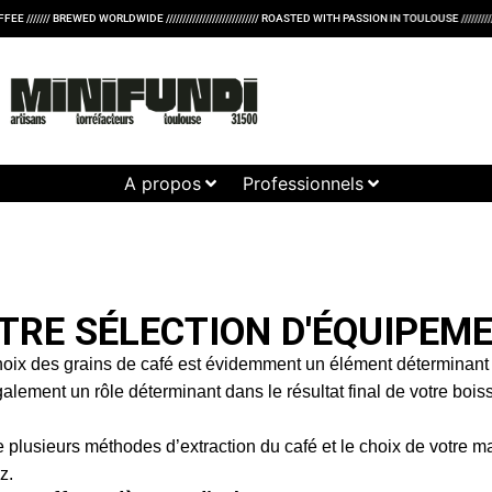
 WORLDWIDE //////////////////////////// ROASTED WITH PASSION IN TOULOUSE ////////////////////////////// S
uipements
A propos
Professionnels
TRE SÉLECTION D'ÉQUIPEM
choix des grains de
café
est évidemment un élément déterminant po
alement un rôle déterminant dans le résultat final de votre boi
ste plusieurs méthodes d’extraction du café et le choix de votr
z.