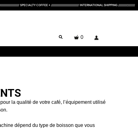
PECIALTY COFFEE + ////////////////////////////// INTERNATIONAL SHIPPING ////////////////////////////// WE
0
ENTS
ur la qualité de votre café, l’équipement utilisé
sson.
e machine dépend du type de boisson que vous