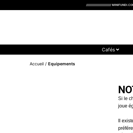
//////////////////////////// MINIFUNDI.COFFEE /////// BREWED
Cafés
Eq
Accueil
/
Equipements
NO
Si le 
joue ég
Il exi
préfére