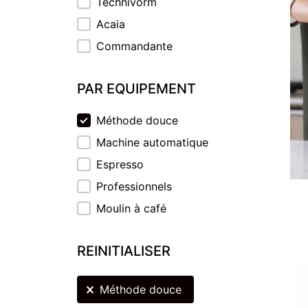
Technivorm
Acaia
Commandante
PAR EQUIPEMENT
PAR EQUIPEMENT
Méthode douce
Machine automatique
Espresso
Professionnels
Moulin à café
REINITIALISER
REINITIALISER
Méthode douce