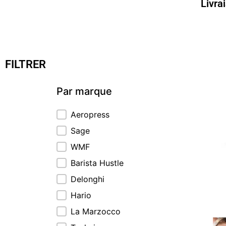
Livra
FILTRER
Par marque
Par marque
Aeropress
Sage
WMF
Barista Hustle
Delonghi
Hario
La Marzocco