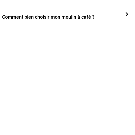
Comment bien choisir mon moulin à café ?
TROUVEZ LE CAFÉ
QUI VOUS CONVIENT