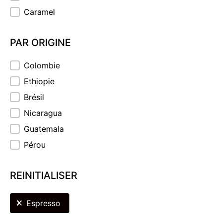
Caramel
PAR ORIGINE
PAR ORIGINE
Colombie
Ethiopie
Brésil
Nicaragua
Guatemala
Pérou
REINITIALISER
REINITIALISER
Espresso