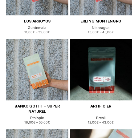
LOS ARROYOS
ERLING MONTENGRO
Guatemala
Nicaragua
11,00€
–
39,00€
13,00€
–
45,00€
BANKO GOTITI – SUPER
ARTIFICIER
NATUREL
Ethiopie
Brésil
16,00€
–
55,00€
12,00€
–
43,00€